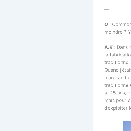
—
Q
: Comment
moindre ? Y 
A.K
: Dans c
la fabricati
traditionnel
Quand j’étai
marchand qu
traditionnel
a 25 ans, o
mais pour e
d’exploiter l