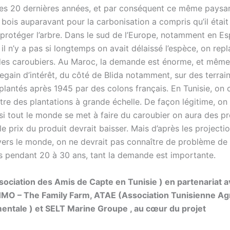
s 20 dernières années, et par conséquent ce même paysa
e bois auparavant pour la carbonisation a compris qu’il était
 protéger l’arbre. Dans le sud de l’Europe, notamment en E
il n’y a pas si longtemps on avait délaissé l’espèce, on repl
es caroubiers. Au Maroc, la demande est énorme, et même
egain d’intérêt, du côté de Blida notamment, sur des terrain
 plantés après 1945 par des colons français. En Tunisie, o
tre des plantations à grande échelle. De façon légitime, on
si tout le monde se met à faire du caroubier on aura des p
e prix du produit devrait baisser. Mais d’après les project
vers le monde, on ne devrait pas connaître de problème de 
 pendant 20 à 30 ans, tant la demande est importante.
sociation des Amis de Capte en Tunisie ) en partenariat 
HMO – The Family Farm, ATAE (Association Tunisienne Agr
ntale ) et SELT Marine Groupe , au cœur du projet