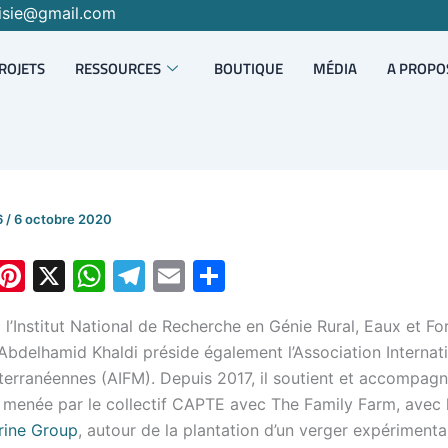
isie@gmail.com
ROJETS
RESSOURCES
BOUTIQUE
MÉDIA
A PROPO
6
/
6 octobre 2020
i
Pi
X
W
T
E
P
n
nt
h
el
m
ar
l’Institut National de Recherche en Génie Rural, Eaux et Fo
k
er
at
e
ai
ta
Abdelhamid Khaldi préside également l’Association Internat
e
e
s
gr
l
g
terranéennes (AIFM). Depuis 2017, il soutient et accompag
I
st
A
a
er
e menée par le collectif CAPTE avec The Family Farm, avec 
n
p
m
rine Group
, autour de la plantation d’un verger expérimenta