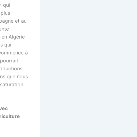
n qui
 plus
spagne et au
ante
 en Algérie
s qui
n commence à
 pourrait
roductions
ions que nous
saturation
avec
iculture