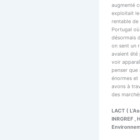
augmenté ce
exploitait l
rentable de
Portugal où 
désormais d
on sent un r
avaient été
voir apparaî
penser que 
énormes et l
avons à tra
des marchés
LACT ( L’As
INRGREF , 
Environneme