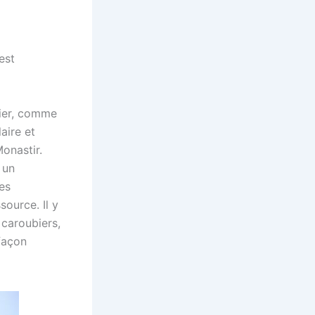
est
bier, comme
aire et
Monastir.
 un
es
source. Il y
 caroubiers,
façon