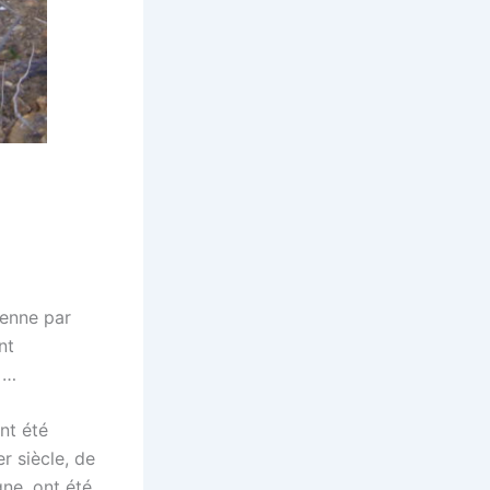
éenne par
nt
 …
nt été
r siècle, de
ne, ont été