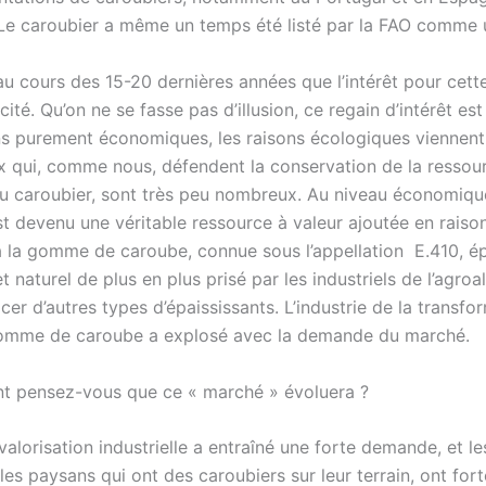
 Le caroubier a même un temps été listé par la FAO comme
au cours des 15-20 dernières années que l’intérêt pour cett
cité. Qu’on ne se fasse pas d’illusion, ce regain d’intérêt es
ns purement économiques, les raisons écologiques viennen
ux qui, comme nous, défendent la conservation de la ressou
u caroubier, sont très peu nombreux. Au niveau économique
st devenu une véritable ressource à valeur ajoutée en raiso
 à la gomme de caroube, connue sous l’appellation E.410, ép
t naturel de plus en plus prisé par les industriels de l’agroa
er d’autres types d’épaississants. L’industrie de la transfo
gomme de caroube a explosé avec la demande du marché.
 pensez-vous que ce « marché » évoluera ?
valorisation industrielle a entraîné une forte demande, et le
les paysans qui ont des caroubiers sur leur terrain, ont fo