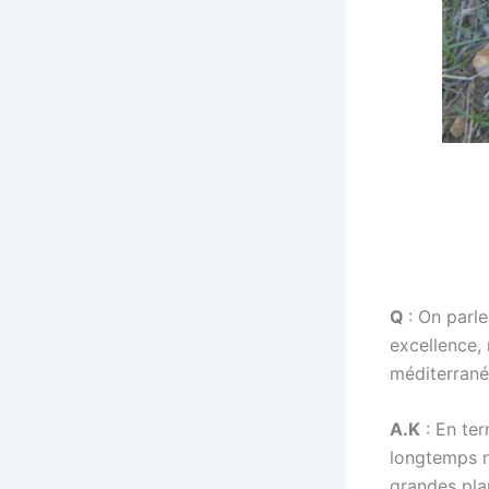
Q
: On parl
excellence,
méditerrané
A.K
: En ter
longtemps né
grandes pla