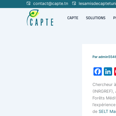
Aller
contact@capte.tn
lesamisdecaptetun
au
contenu
CAPTE
SOLUTIONS
P
Par
admin554
F
L
a
Chercheur à 
c
(INRGREF), 
e
Forêts Médi
b
d
l’expérienc
o
de
SELT Ma