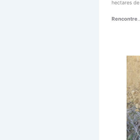
hectares de 
o
k
Rencontre