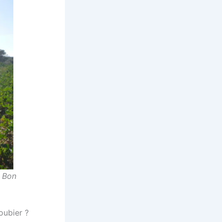
p Bon
oubier ?