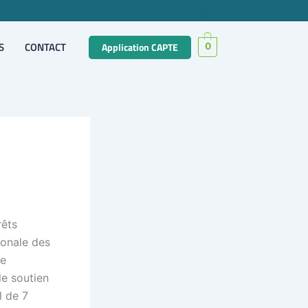
S
CONTACT
Application CAPTE
0
rêts
ionale des
ne
le soutien
l de 7