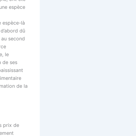
 une espèce
e espèce-là
t d’abord dû
t au second
rce
, le
n de ses
aississant
limentaire
rmation de la
s prix de
rtement