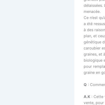
délaissées.
menacée.
Ce n’est qu’
a été ressus
à des raiso
plan, et ce
génétique d
caroubier e
graines, et
biologique e
pour remplac
graine en 
Q
: Comment
A.K
: Cette 
vente, pour 