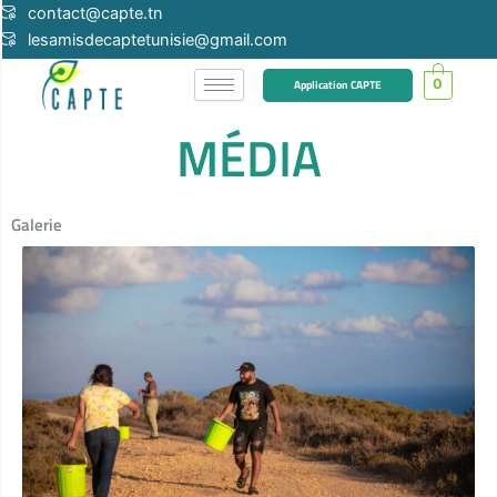
Aller
contact@capte.tn
au
lesamisdecaptetunisie@gmail.com
contenu
0
Application CAPTE
MÉDIA
Galerie