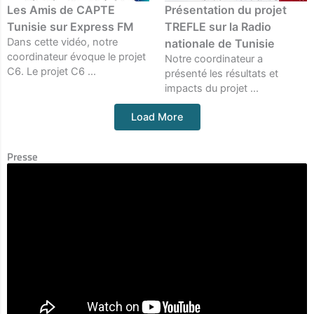
Les Amis de CAPTE
Présentation du projet
Tunisie sur Express FM
TREFLE sur la Radio
Dans cette vidéo, notre
nationale de Tunisie
coordinateur évoque le projet
Notre coordinateur a
C6. Le projet C6 ...
présenté les résultats et
impacts du projet ...
Load More
Presse