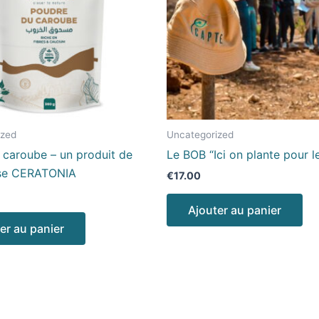
ized
Uncategorized
 caroube – un produit de
Le BOB “Ici on plante pour l
rise CERATONIA
€
17.00
Ajouter au panier
er au panier