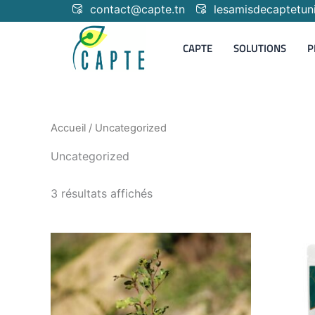
Aller
contact@capte.tn
lesamisdecaptetun
au
contenu
CAPTE
SOLUTIONS
P
Accueil
/ Uncategorized
Uncategorized
3 résultats affichés