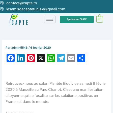
Aller
contact@capte.tn
au
lesamisdecaptetunisie@gmail.com
contenu
0
Application CAPTE
Par
admin5546
/
6 février 2020
F
Li
Pi
X
W
T
E
P
a
n
nt
h
el
m
ar
c
k
er
at
e
ai
ta
e
e
e
s
gr
l
g
Retrouvez-nous au salon Planète Biodiv ce samedi 8 février
b
dI
st
A
a
er
2020 à Marseille au Parc Chanot. C’est une manifestation
citoyenne qui se focalise sur les solutions positives en
o
n
p
m
France et dans le monde.
o
p