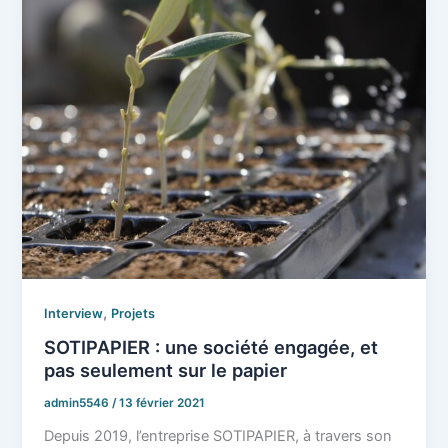
,
Interview
Projets
SOTIPAPIER : une société engagée, et
pas seulement sur le papier
admin5546
/
13 février 2021
Depuis 2019, l’entreprise SOTIPAPIER, à travers son