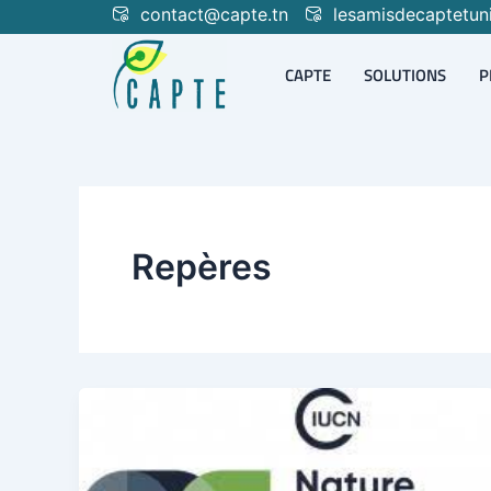
Aller
contact@capte.tn
lesamisdecaptetun
au
contenu
CAPTE
SOLUTIONS
P
Repères