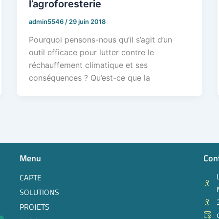
l’agroforesterie
admin5546
/
29 juin 2018
Pourquoi pensons-nous qu’il s’agit d’un
outil efficace pour lutter contre le
réchauffement climatique et ses
conséquences ? Qu’est-ce que la
Menu
Con
CAPTE
SOLUTIONS
PROJETS