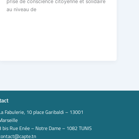
prise de conscience citoyenne et solidaire
au niveau de
tact
La Fabulerie, 10 place Garibaldi – 13001
Marseille
3 bis Rue Enée – Notre Dame – 1082 TUNIS
contact@capte.tn